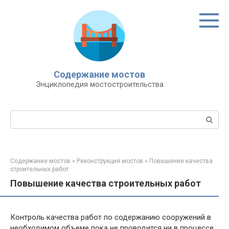
Перейти
к
контенту
Содержание мостов
Энциклопедия мостостроительства
Поиск:
Содержание мостов
»
Реконструкция мостов
»
Повышение качества
строительных работ
Повышение качества строительных работ
Контроль качества работ по содержанию сооружений в
необходимом объеме пока не проводится ни в процессе,