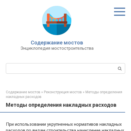
Перейти
к
контенту
Содержание мостов
Энциклопедия мостостроительства
Поиск:
Содержание мостов
»
Реконструкция мостов
»
Методы определения
накладных расходов
Методы определения накладных расходов
При использовании укрупненных нормативов накладных
расходов по видам строительства начисление накладных