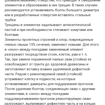
(размалковывание) отверстий, что приводит к смещениям
элементов и образованию в них трещин. В таких случаях
рекомендуется устанавливать болты большего диаметра
или в разработанные отверстия вставлять стальные
трубки.
Трещины в элементах заделывают антисептической
пастой и при необходимости стягивают хомутами или
болтами.
Элементы пролетных строений и опор, поврежденные
гнилью свыше 15% сечения, заменяют новыми. Для этого
в «окно» между поездами заменяемый элемент
разгружают посредством стоек, клеток, рам и т. п.
Так, при замене пораженной гнилью сваи (стойки) ее
освобождают от грунта до здоровой древесины и
заготовляют вставку взамен удаляемой дефектной
части. Рядом с ремонтируемой сваей (стойкой)
устраивают клетку и подмости, на которые
устанавливают дамкраты для поддержания прогонов.
После удаления болтов, соединяющих сваю с другими
элементами, в «окно» между поездами
поддомкрачиванием прогонов ремонтируемую сваю
разгружают, выпиливают дефектную часть и на концах