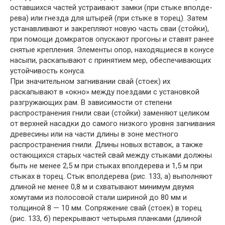
оставшихся частей устраивают замки (при стыке вполде-
рева) или гнезда для штырей (при стыке в торец). Затем
устанавливают и закрепляют новую часть сваи (стойки),
при помощи домкратов опускают прогоны и ставят ранее
снятые крепления. Элементы опор, находящиеся в конусе
насыпи, раскапывают с принятием мер, обеспечивающих
устойчивость конуса.
При значительном загнивании свай (стоек) их
раскапывают в «окно» между поездами с установкой
разгружающих рам. В зависимости от степени
распространения гнили сваи (стойки) заменяют целиком
от верхней насадки до самого низкого уровня загнивания
древесины или на части длины в зоне местного
распространения гнили. Длины новых вставок, а также
остающихся старых частей свай между стыками должны
быть не менее 2,5 м при стыках вполдерева и 1,5 м при
стыках в торец. Стык вполдерева (рис. 133, а) выполняют
длиной не менее 0,8 м и схватывают минимум двумя
хомутами из полосовой стали шириной до 80 мм и
толщиной 8 — 10 мм. Сопряжение свай (стоек) в торец
(рис. 133, б) перекрывают четырьмя планками (длиной