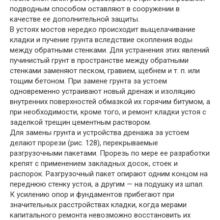
подводным способом оставляют в сооружении в
качестве ее дополнительной защиты.
В устоях мостов нередко происходит выщелачивание
кладки и пучение грунта вследствие скопления воды
между обратными стенками. Для устранения этих явлений
пучинистый грунт в пространстве между обратными
стенками заменяют песком, гравием, щебнем и т. п. или
тощим бетоном. При замене грунта за устоем
одновременно устраивают новый дренаж и изоляцию
внутренних поверхностей обмазкой их горячим битумом, а
при необходимости, кроме того, и ремонт кладки устоя с
заделкой трещин цементным раствором.
Для замены грунта и устройства дренажа за устоем
делают прорези (рис. 128), перекрываемые
разгрузочными пакетами. Прорезь по мере ее разработки
крепят с применением закладных досок, стоек и
распорок. Разгрузочный пакет опирают одним концом на
переднюю стенку устоя, а другим — на подушку из шпал.
К усилению опор и фундаментов прибегают при
значительных расстройствах кладки, когда мерами
капитального ремонта невозможно восстановить их