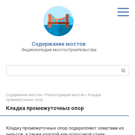
Перейти
к
контенту
Содержание мостов
Энциклопедия мостостроительства
Поиск:
Содержание мостов
»
Реконструкция мостов
»
Кладка
промежуточных опор
Кладка промежуточных опор
Кладку промежуточных опор подкрепляют хомутами из
рельсов, а также круглой или полосовой стали,