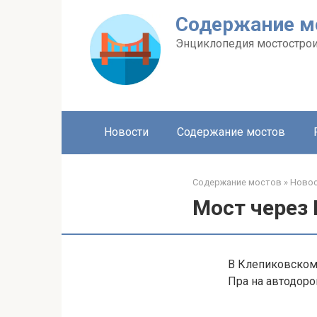
Перейти
Содержание м
к
контенту
Энциклопедия мостострои
Новости
Содержание мостов
Содержание мостов
»
Ново
Мост через
В Клепиковском 
Пра на автодор