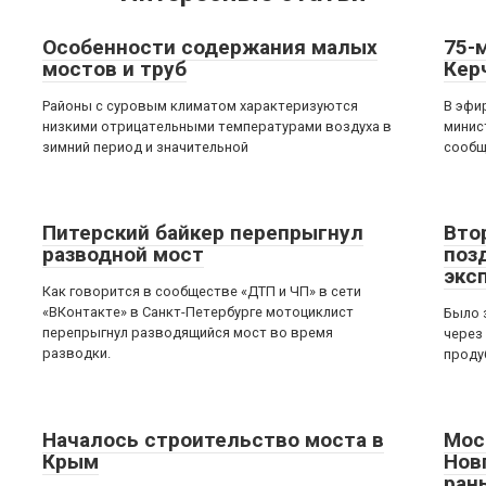
Особенности содержания малых
75-
мостов и труб
Кер
Районы с суровым климатом характеризуются
В эфи
низкими отрицательными температурами воздуха в
минис
зимний период и значительной
сообщ
Питерский байкер перепрыгнул
Вто
разводной мост
поз
экс
Как говорится в сообществе «ДТП и ЧП» в сети
«ВКонтакте» в Санкт-Петербурге мотоциклист
Было 
перепрыгнул разводящийся мост во время
через
разводки.
проду
Началось строительство моста в
Мос
Крым
Нов
ран