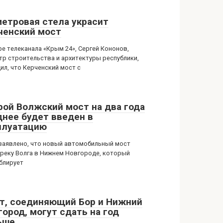
метровая стела украсит
ченский мост
ре телеканала «Крым 24», Сергей Кононов,
тр строительства и архитектуры республики,
ил, что Керченский мост с
рой Волжский мост на два года
днее будет введен в
плуатацию
заявлено, что новый автомобильный мост
 реку Волга в Нижнем Новгороде, который
блирует
т, соединяющий Бор и Нижний
город, могут сдать на год
ьше