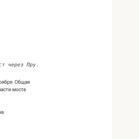
ст через Пру.
оября. Общая
части моста
на