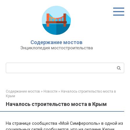
Перейти
к
контенту
Содержание мостов
Энциклопедия мостостроительства
Поиск:
Содержание мостов
»
Новости
»
Началось строительство моста в
Крым
Началось строительство моста в Крым
На странице сообщества «Мой Симферополь» в одной из
социальных сетей сообщается, что на окраине Керчи