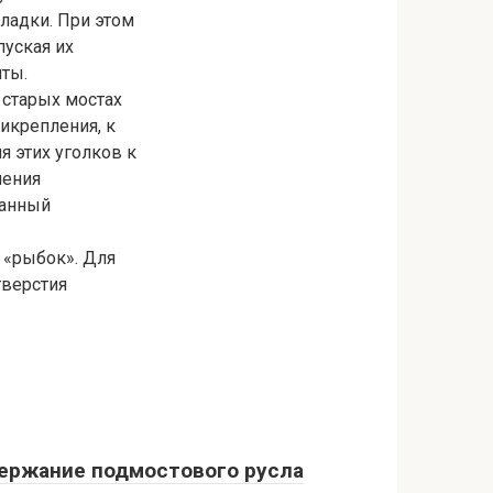
ладки. При этом
пуская их
лты.
старых мостах
икрепления, к
я этих уголков к
ления
занный
 «рыбок». Для
тверстия
ержание подмостового русла