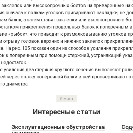
 заклепок или высокопрочных болтов на приваренные нак
ия сначала к полкам уголков приваривают накладки, не до
кам балок, а затем ставят заклепки или высокопрочные бо
статком прикрепления продольных балок к поперечным в 
твие «рыбок», что приводит к размалковыванию уголков пр
и отрыву головок верхних и нижних заклепок прикреплени
е. На рис. 105 показан один из способов усиления прикреп
ок к поперечным при помощи стержней, устраняющий ука
недостаток.
е усиления два стержня круглого сечения выполняют роль
ей через стенку поперечной балки в ней просверливают о
го диаметра.
мост
Интересные статьи
Эксплуатационные обустройства
Сод
на мостах