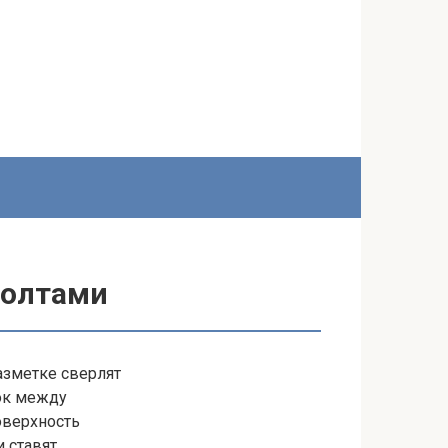
болтами
азметке сверлят
ток между
оверхность
 ставят