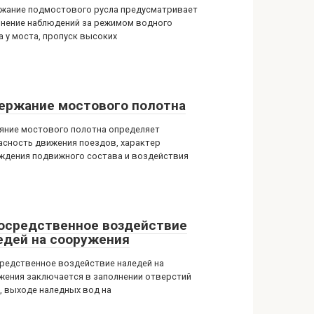
жание подмостового русла предусматривает
нение наблюдений за режимом водного
а у моста, пропуск высоких
ержание мостового полотна
яние мостового полотна определяет
асность движения поездов, характер
ждения подвижного состава и воздействия
осредственное воздействие
едей на сооружения
редственное воздействие наледей на
жения заключается в заполнении отверстий
, выходе наледных вод на