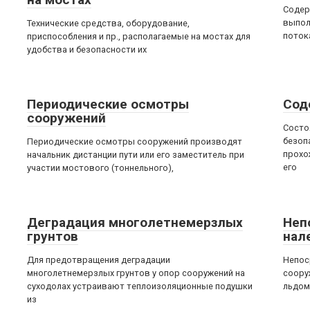
Содер
выпол
Технические средства, оборудование,
поток
приспособления и пр., располагаемые на мостах для
удобства и безопасности их
Периодические осмотры
Сод
сооружений
Состо
безоп
Периодические осмотры сооружений производят
прохо
начальник дистанции пути или его заместитель при
его
участии мостового (тоннельного),
Деградация многолетнемерзлых
Неп
грунтов
нал
Для предотвращения деградации
Непос
многолетнемерзлых грунтов у опор сооружений на
соору
суходолах устраивают теплоизоляционные подушки
льдом
из