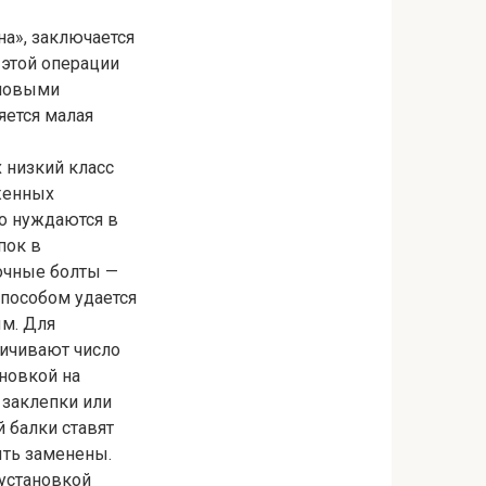
а», заключается
 этой операции
 новыми
яется малая
 низкий класс
женных
о нуждаются в
пок в
очные болты —
способом удается
ым. Для
ичивают число
новкой на
 заклепки или
 балки ставят
ыть заменены.
 установкой