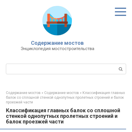
Перейти
к
контенту
Содержание мостов
Энциклопедия мостостроительства
Поиск:
Содержание мостов
»
Содержание мостов
»
Классификация главных
балок со сплошной стенкой однопутных пролетных строений и балок
проезжей части
Классификация главных балок со сплошной
стенкой однопутных пролетных строений и
балок проезжей части