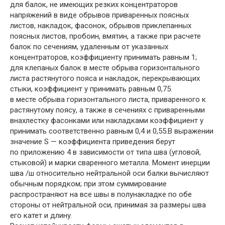
для балок, не имеющих резких концентраторов
напряжений в виде обрывов приваренных поясных
листов, накладок, фасонок, обрывов приклепанных
поясных листов, пробоин, вмятин, а также при расчете
балок по сечениям, удаленным от указанных
концентраторов, коэффициенту принимать равным 1;
для клепаных балок в месте обрыва горизонтального
листа растянутого пояса и накладок, перекрывающих
стыки, коэффициент у принимать равным 0,75.
в месте обрыва горизонтального листа, приваренного к
растянутому поясу, а также в сечениях с приваренными
внахлестку фасонками или накладками коэффициент у
принимать соответственно равным 0,4 и 0,55.В выражении
значение S — коэффициента приведения берут
по приложению 4 в зависимости от типа шва (угловой,
стыковой) и марки сваренного металла. Момент инерции
шва /ш относительно нейтральной оси балки вычисляют
обычным порядком; при этом суммирование
распространяют на все швы в полунакладке по обе
стороны от нейтральной оси, принимая за размеры шва
его катет и длину.